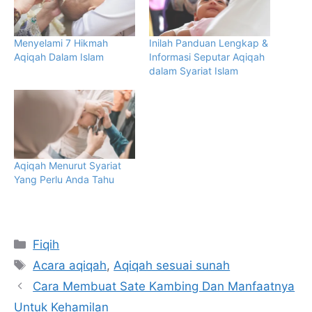
Menyelami 7 Hikmah
Inilah Panduan Lengkap &
Aqiqah Dalam Islam
Informasi Seputar Aqiqah
dalam Syariat Islam
Aqiqah Menurut Syariat
Yang Perlu Anda Tahu
Categories
Fiqih
Tags
Acara aqiqah
,
Aqiqah sesuai sunah
Cara Membuat Sate Kambing Dan Manfaatnya
Untuk Kehamilan