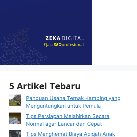
5 Artikel Tebaru
Panduan Usaha Ternak Kambing yang
Menguntungkan untuk Pemula
Tips Persiapan Melahirkan Secara
Normal agar Lancar dan Cepat
Tips Menghemat Biaya Aqiqah Anak