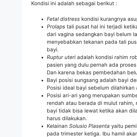
Kondisi ini adalah sebagai berikut :
Fetal distress
kondisi kurangnya asu
Prolaps
tali pusat hal ini terjadi ket
dari vagina sedangkan bayi belum lah
menyebabkan tekanan pada tali pusat
bayi.
Ruptur uteri
adalah kondisi rahim ro
pasien yang dulu pernah ada prose
Dan karena bekas pembedahan belu
Bayi posisi sungsang adalah bayi den
Posisi ideal bayi sebelum dilahirka
Posisi ari-ari yang merupakan sumbe
rendah atau berada di mulut rahim, 
bayi tidak bisa lewat ketika akan di
harus dilakukan.
Kelainan
Solusio Plasenta
yaitu pemi
pada trimester ketiga. Ibu hamil a