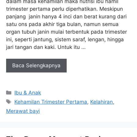
dalam masa kehamilan maka nutrisi ibu hamil
trimester pertama perlu diperhatikan. Meskipun
panjang janin hanya 4 inci dan berat kurang dari
satu ons pada akhir tiga bulan, namun semua
organ tubuh janin mulai terbentuk pada trimester
ini, seperti jantung, sistem saraf, lengan, hingga
jari tangan dan kaki. Untuk itu …
Baca Selengkapnya
Categories
Ibu & Anak
Tags
Kehamilan Trimester Pertama
,
Kelahiran
,
Merawat bayi