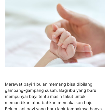
Merawat bayi 1 bulan memang bisa dibilang
gampang-gampang susah. Bagi ibu yang baru
mempunyai bayi tentu masih takut untuk
memandikan atau bahkan memakaikan baju.
Belum lagi bayi yang baru lahir tampaknya hanya