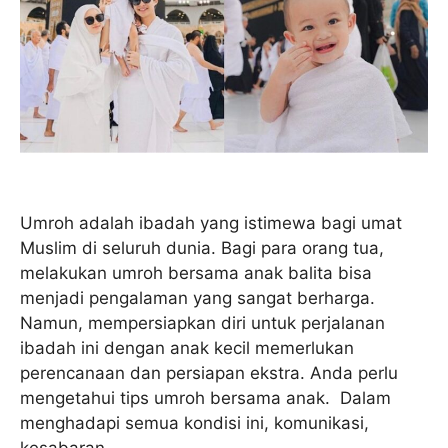
Umroh adalah ibadah yang istimewa bagi umat
Muslim di seluruh dunia. Bagi para orang tua,
melakukan umroh bersama anak balita bisa
menjadi pengalaman yang sangat berharga.
Namun, mempersiapkan diri untuk perjalanan
ibadah ini dengan anak kecil memerlukan
perencanaan dan persiapan ekstra. Anda perlu
mengetahui tips umroh bersama anak. Dalam
menghadapi semua kondisi ini, komunikasi,