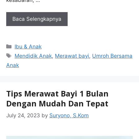
kesabaran, …
Baca Selengkapnya
Categories
Ibu & Anak
Tags
Mendidik Anak
,
Merawat bayi
,
Umroh Bersama
Anak
Tips Merawat Bayi 1 Bulan
Dengan Mudah Dan Tepat
July 24, 2023
by
Suryono, S.Kom