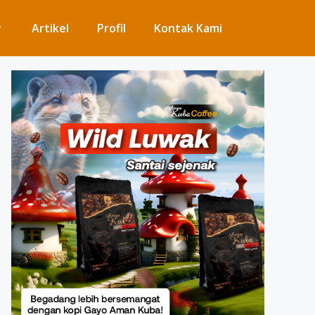
Artikel
Profil
Kontak Kami