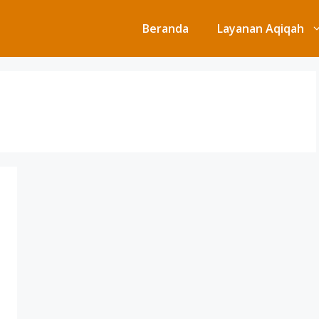
Beranda
Layanan Aqiqah