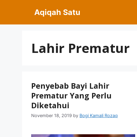
Skip
Aqiqah Satu
to
content
Lahir Prematur
Penyebab Bayi Lahir
Prematur Yang Perlu
Diketahui
November 18, 2019
by
Bogi Kamali Rozaq