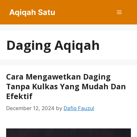
Skip
Aqiqah Satu
to
Menu
content
Daging Aqiqah
Cara Mengawetkan Daging
Tanpa Kulkas Yang Mudah Dan
Efektif
December 12, 2024
by
Dafiq Fauzul