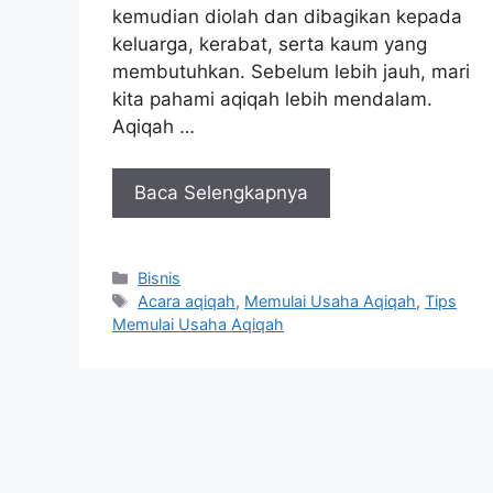
kemudian diolah dan dibagikan kepada
keluarga, kerabat, serta kaum yang
membutuhkan. Sebelum lebih jauh, mari
kita pahami aqiqah lebih mendalam.
Aqiqah …
Baca Selengkapnya
Categories
Bisnis
Tags
Acara aqiqah
,
Memulai Usaha Aqiqah
,
Tips
Memulai Usaha Aqiqah